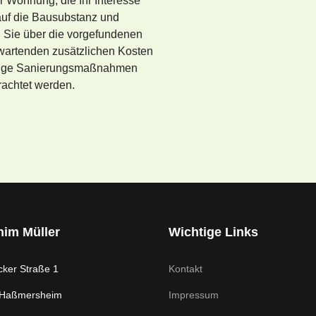
r Wohnung, die Ihr Interesse
 auf die Bausubstanz und
 Sie über die vorgefundenen
wartenden zusätzlichen Kosten
endige Sanierungsmaßnahmen
rachtet werden.
him Müller
Wichtige Links
cker Straße 1
Kontakt
 Haßmersheim
Impressum